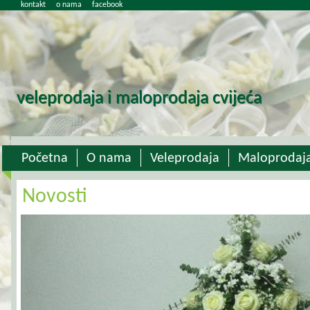
kontakt
o nama
facebook
veleprodaja i maloprodaja cvijeća
Početna
O nama
Veleprodaja
Maloprodaj
Novosti