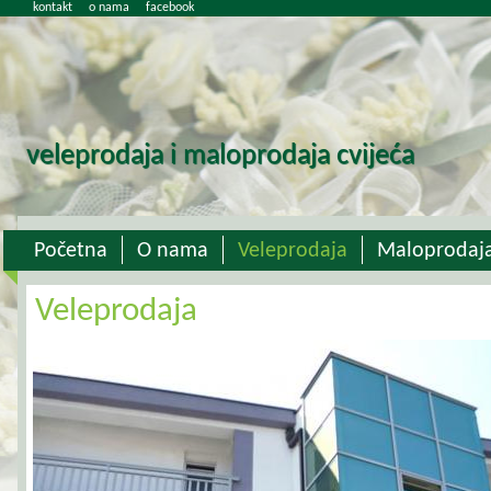
kontakt
o nama
facebook
veleprodaja i maloprodaja cvijeća
Početna
O nama
Veleprodaja
Maloprodaj
Veleprodaja