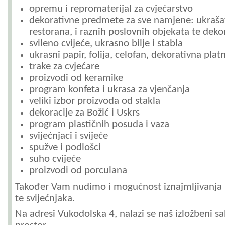
opremu i repromaterijal za cvjećarstvo
dekorativne predmete za sve namjene: ukrašav
restorana, i raznih poslovnih objekata te deko
svileno cvijeće, ukrasno bilje i stabla
ukrasni papir, folija, celofan, dekorativna plat
trake za cvjećare
proizvodi od keramike
program konfeta i ukrasa za vjenčanja
veliki izbor proizvoda od stakla
dekoracije za Božić i Uskrs
program plastičnih posuda i vaza
svijećnjaci i svijeće
spužve i podlošci
suho cvijeće
proizvodi od porculana
Također Vam nudimo i mogućnost iznajmljivanja 
te svijećnjaka.
Na adresi Vukodolska 4, nalazi se naš izložbeni sa