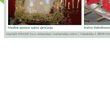
revious
Masline sponzor sajma vjenčanja
Sretno Valentinovo
Copyright MASLINE d.o.o. veleprodaja i maloprodaja cvijeća | Vukodolska 4, 88000 Mo