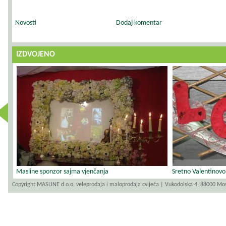
Novosti
Dodaj komentar
IZDVOJENO
revious
Masline sponzor sajma vjenčanja
Sretno Valentinovo
Copyright MASLINE d.o.o. veleprodaja i maloprodaja cvijeća | Vukodolska 4, 88000 Mo