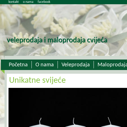
kontakt
o nama
facebook
veleprodaja i maloprodaja cvijeća
Početna
O nama
Veleprodaja
Maloprodaj
Unikatne svijeće