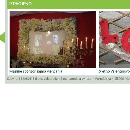
IZDVOJENO
revious
Masline sponzor sajma vjenčanja
Sretno Valentinovo
Copyright MASLINE d.o.o. veleprodaja i maloprodaja cvijeća | Vukodolska 4, 88000 Mo