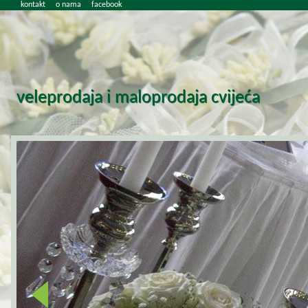
kontakt
o nama
facebook
veleprodaja i maloprodaja cvijeća